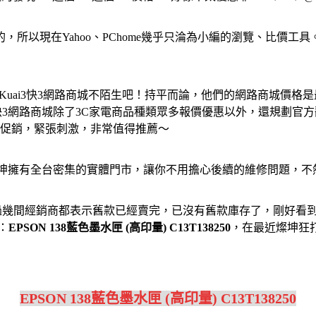
最貴的，所以現在Yahoo、PChome幾乎只淪為小編的瀏覽、比
Kuai3快3網路商城不陌生吧！持平而論，他們的網路商城價
快3網路商城除了3C家電商品種類眾多報價優惠以外，還規劃官
日促銷，緊張刺激，非常值得推薦～
燦坤擁有全台密集的實體門市，讓你不用擔心後續的維修問題，不
過幾間經銷商都表示舊款已經賣完，已沒有舊款庫存了，剛好看到
：
EPSON 138藍色墨水匣 (高印量) C13T138250
，在最近燦坤狂
EPSON 138藍色墨水匣 (高印量) C13T138250