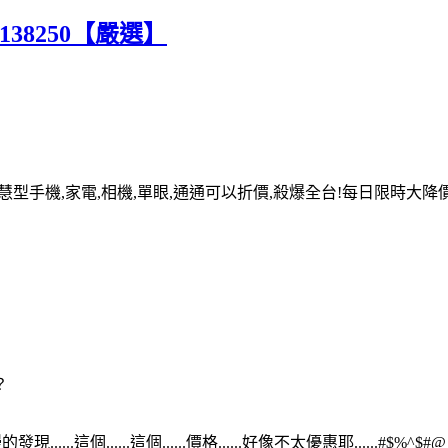
T138250【嚴選】
慧型手機,家電,相機,單眼,通通可以折價,殺爆全台!每日限時
？
個......這個......價格......好像不太優惠耶......#$%^$#@