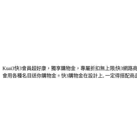
Kuai3快3會員超好康，獨享購物金，專屬折扣無上限|快3網路
會用各種名目送你購物金。快3購物金在設計上, 一定得搭配商