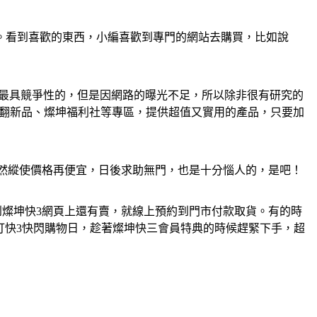
價工具。看到喜歡的東西，小編喜歡到專門的網站去購買，比如說
格是最具競爭性的，但是因網路的曝光不足，所以除非很有研究的
方翻新品、燦坤福利社等專區，提供超值又實用的產品，只要加
然縱使價格再便宜，日後求助無門，也是十分惱人的，是吧！
燦坤快3網頁上還有賣，就線上預約到門市付款取貨。有的時
打快3快閃購物日，趁著燦坤快三會員特典的時候趕緊下手，超