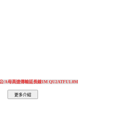
0 A公/A母高速傳輸延長線1M QU2ATFU1.0M