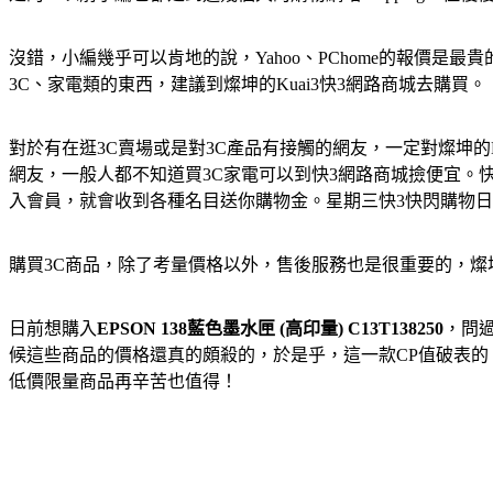
沒錯，小編幾乎可以肯地的說，Yahoo、PChome的報價是
3C、家電類的東西，建議到燦坤的Kuai3快3網路商城去購買。
對於有在逛3C賣場或是對3C產品有接觸的網友，一定對燦坤的
網友，一般人都不知道買3C家電可以到快3網路商城撿便宜。
入會員，就會收到各種名目送你購物金。星期三快3快閃購物
購買3C商品，除了考量價格以外，售後服務也是很重要的，
日前想購入
EPSON 138藍色墨水匣 (高印量) C13T138250
，問
候這些商品的價格還真的頗殺的，於是乎，這一款CP值破表的
低價限量商品再辛苦也值得！