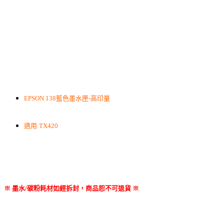
EPSON 138藍色墨水匣-高印量
適用:TX420
※ 墨水/碳粉耗材如經拆封，商品恕不可退貨 ※