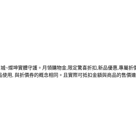
商城~燦坤實體守護。月領購物金,限定驚喜折扣,新品優惠,專屬折
品使用, 與折價券的概念相同。且實際可抵扣金額與商品的售價連動