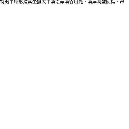
獨特的半環形建築坐擁大甲溪沿岸溪谷風光，溪岸峭壁陡挺，吊