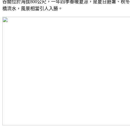
谷關位於海拔800公尺，一年四季春暖夏涼，是夏日避暑、秋
橋流水，風景相當引人入勝。