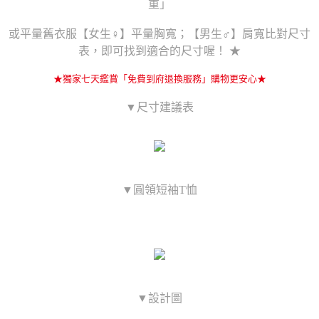
重」
或平量舊衣服【女生♀】平量胸寬；【男生♂】肩寬比對尺寸
表，即可找到適合的尺寸喔！ ★
★獨家七天鑑賞「免費到府退換服務」購物更安心★
▼尺寸建議表
▼圓領短袖T恤
▼設計圖