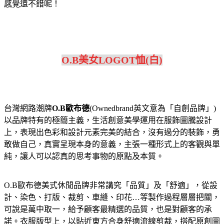
感覺還不錯呢！
O.B美女LOGOT恤(白)
台灣網路潮牌
O.B歐布德
(Ownedbrand英文意為「自創品牌」)
以品牌特有的極簡主義，生活創意美學運用在服飾圖騰設計
上，表現出色彩和設計元素完美的結合，沒有過分的裝飾，勇
敢做自己，真實呈現本身的意義，主張一種形式上的客觀與單
純，讓人可以認真的思考事物的原點及本質。
O.B歐布德美式休閒品牌非常講究「品質」及「舒適」，從設
計、染色、打版、裁剪、車縫、印花…等製作過程層層把關，
可說是萬中取一，給予顧客最精選的品質，也是對顧客的承
諾。衣服版型上，以貼近東方合身舒適流線剪裁，搭配原創圖