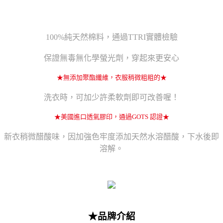
100%純天然棉料，通過TTRI實體檢驗
保證無毒無化學螢光劑，穿起來更安心
★無添加聚酯纖維，衣服稍微粗粗的★
洗衣時，可加少許柔軟劑即可改善喔！
★美國進口透氣膠印，通過GOTS 認證★
新衣稍微醋酸味，因加強色牢度添加天然水溶醋酸，下水後即
溶解。
★品牌介紹